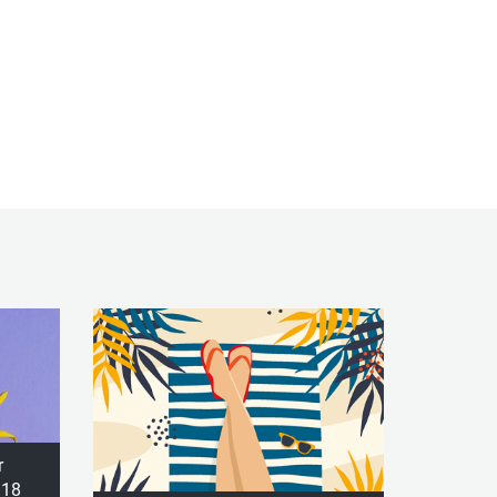
r
 18