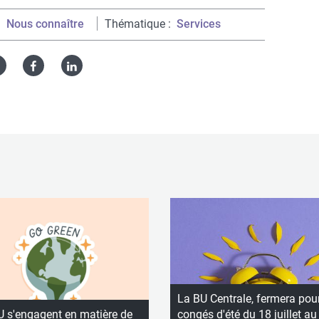
Nous connaître
Thématique
Services
Twitter
Facebook
Linked
in
La BU Centrale, fermera pou
U s'engagent en matière de
congés d'été du 18 juillet au