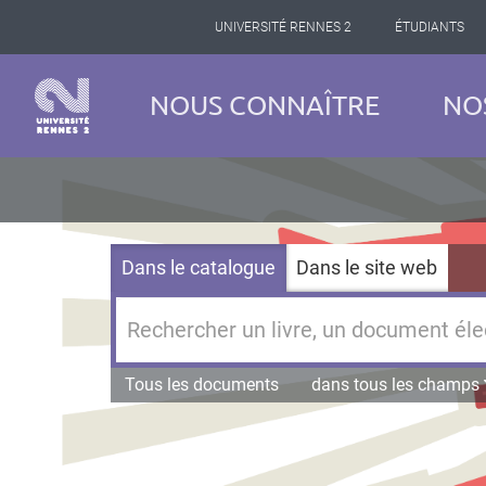
Panneau de gestion des cookies
Aller
UNIVERSITÉ RENNES 2
ÉTUDIANTS
au
contenu
principal
Navigation
NOUS CONNAÎTRE
NO
principale
Dans le catalogue
Dans le site web
Tous les documents
dans tous les champs