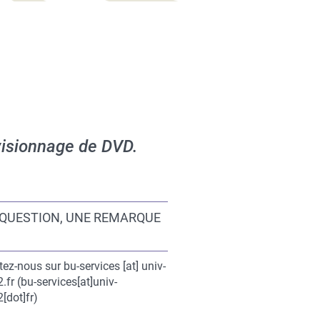
 visionnage de DVD.
nalisables
 QUESTION, UNE REMARQUE
u
tez-nous sur
bu-services
[at]
univ-
.fr
(bu-services[at]univ-
[dot]fr)