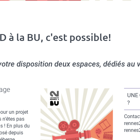
 à la BU, c'est possible!
votre disposition deux espaces, dédiés au
Blocs
nage
person
UNE
?
our un projet
Conten
Contac
s n'êtes pas
du
rennes2
s ! En plus du
bloc
rennes2
posé depuis
héberge