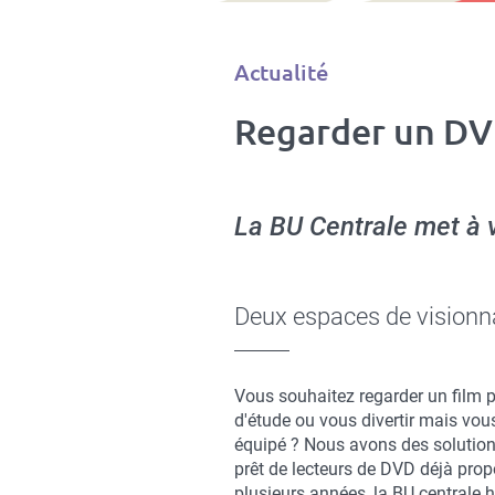
Type
Actualité
d'article
Regarder un DVD
La BU Centrale met à 
Deux espaces de vision
Vous souhaitez regarder un film p
d'étude ou vous divertir mais vou
équipé ? Nous avons des solution
prêt de lecteurs de DVD déjà pro
plusieurs années, la BU centrale 