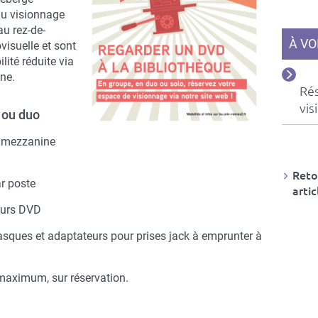
u visionnage
u rez-de-
À VO
isuelle et sont
ité réduite via
ine.
Ré
vis
 ou duo
a mezzanine
Retou
ar poste
artic
eurs DVD
sques et adaptateurs pour prises jack à emprunter à
 maximum, sur réservation.