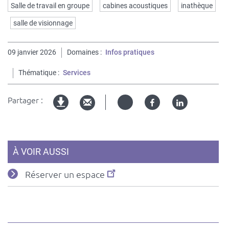
Mots
Salle de travail en groupe
cabines acoustiques
inathèque
clés
salle de visionnage
09 janvier 2026
Domaines
Infos pratiques
Thématique
Services
Partager :
Twitter
Facebook
Linked
Version
in
imprimable
À VOIR AUSSI
Réserver un espace