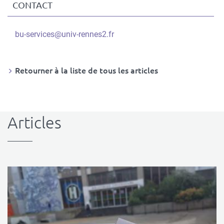
CONTACT
Contact
Informations
Courriel
bu-services@univ-rennes2.fr
du
contact
Retourner à la liste de tous les articles
Articles