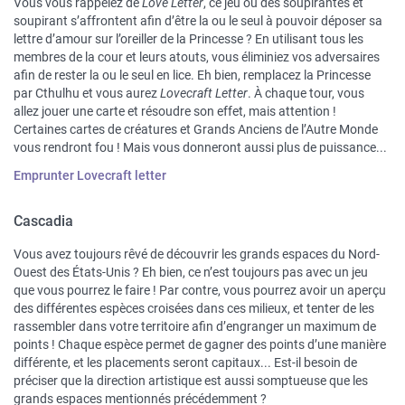
Vous vous rappelez de
Love Letter
, ce jeu où des soupirantes et
soupirant s’affrontent afin d’être la ou le seul à pouvoir déposer sa
lettre d’amour sur l’oreiller de la Princesse ? En utilisant tous les
membres de la cour et leurs atouts, vous éliminiez vos adversaires
afin de rester la ou le seul en lice. Eh bien, remplacez la Princesse
par Cthulhu et vous aurez
Lovecraft Letter
. À chaque tour, vous
allez jouer une carte et résoudre son effet, mais attention !
Certaines cartes de créatures et Grands Anciens de l’Autre Monde
vous rendront fou ! Mais vous donneront aussi plus de puissance...
Emprunter Lovecraft letter
Cascadia
Vous avez toujours rêvé de découvrir les grands espaces du Nord-
Ouest des États-Unis ? Eh bien, ce n’est toujours pas avec un jeu
que vous pourrez le faire ! Par contre, vous pourrez avoir un aperçu
des différentes espèces croisées dans ces milieux, et tenter de les
rassembler dans votre territoire afin d’engranger un maximum de
points ! Chaque espèce permet de gagner des points d’une manière
différente, et les placements seront capitaux... Est-il besoin de
préciser que la direction artistique est aussi somptueuse que les
grands espaces mentionnés précédemment ?