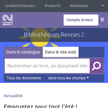
Panneau de gestion des cookies
Aller
⸱⸱⸱
UNIVERSITÉ RENNES 2
ÉTUDIANTS
PERSONNELS
au
contenu
principal
INTERNATIONAL
PROFESSIONNELS
BIBLIOTHÈQUES
Compte lecteur
LES NOUVELLES DE RENNES 2
Bibliothèques Rennes 2
Dans le catalogue
Dans le site web
Tous les documents
dans tous les champs
Type
Actualité
d'article
Empruntez pour tout l'été !